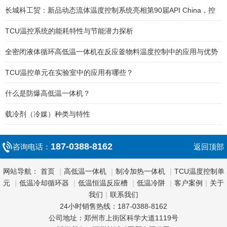
长城科工贸：新品动态流体温度控制系统亮相第90届API China，控
温精准达±0.1℃
TCU温控系统的能耗特性与节能潜力探析
全密闭液体循环高低温一体机在反应釜物料温度控制中的应用与优势
TCU温控单元在实验室中的应用有哪些？
什么是防爆高低温一体机？
载冷剂（冷媒）种类与特性
187-0388-8162
咨询电话：
返回顶部
网站导航：
首页
｜
高低温一体机
｜
制冷加热一体机
｜
TCU温度控制单
元
｜
低温冷却循环器
｜
低温恒温反应槽
｜
低温冷阱
｜
客户案例
｜
关于
我们
｜
联系我们
24小时销售热线：187-0388-8162
公司地址：郑州市上街区科学大道1119号