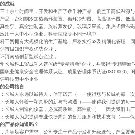
的成就
三十余年时间里，开发和生产了数千种产品，覆盖了高低温源与
产品，密闭制冷加热循环装置、循环冷却器、高温循环器、低温
真空泵、真空控制器、旋转蒸发仪、玻璃反应釜、集热式恒温磁
应用于大中小型企业、科研院校等不同环境中。
科工贸拥有大规模化的生产基地，严格实行6S及精细化管理，同
年被评市级知识产权优势企业，
年被评河南省创新型试点企业，
年郑州长城科工贸成功入选省级“专精特新”企业，并获得“专精特新
国职业健康安全管理体系认证、质量管理体系认证(ISO9000)
年被评科技型中小企业
的公司格言
：长城人永远以诚待人，信守诺言（——使得您与长城的每一次
：长城人怀着一颗真挚的新与您沟通（——使得我们提供的每一
：长城人制造的仪器，必属高质量、高性能（——因为我们出厂
诺：长城人为您提供专业快捷周到的售后服务和技术支持（——
的产品你知道吗？
，为满足客户需求，公司专注于产品研发和升级迭代，产品覆盖